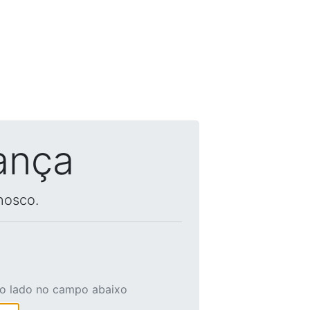
ança
nosco.
ao lado no campo abaixo