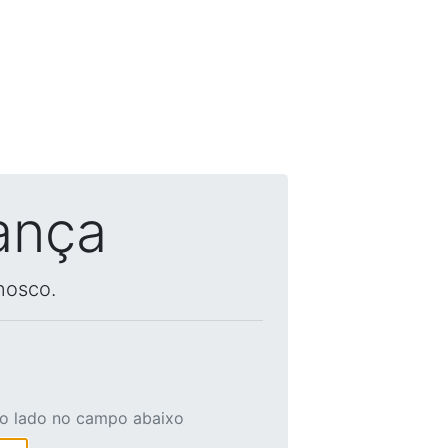
ança
nosco.
ao lado no campo abaixo