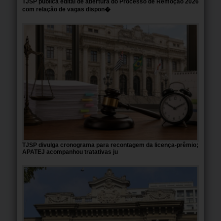
TJSP publica edital de abertura do Processo de Remoção 2026
com relação de vagas dispon�
TJSP divulga cronograma para recontagem da licença-prêmio;
APATEJ acompanhou tratativas ju