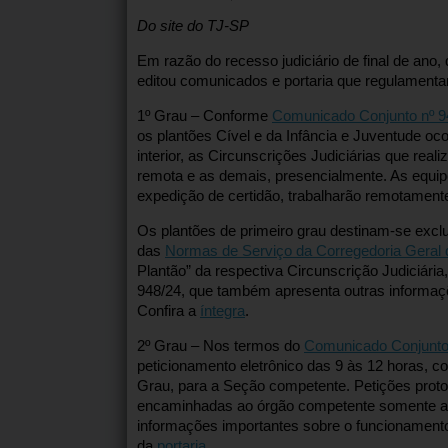
Do site do TJ-SP
Em razão do recesso judiciário de final de ano, 
editou comunicados e portaria que regulament
1º Grau – Conforme
Comunicado Conjunto nº 9
os plantões Cível e da Infância e Juventude oc
interior, as Circunscrições Judiciárias que real
remota e as demais, presencialmente. As equipe
expedição de certidão, trabalharão remotament
Os plantões de primeiro grau destinam-se exclu
das
Normas de Serviço da Corregedoria Geral 
Plantão” da respectiva Circunscrição Judiciár
948/24, que também apresenta outras informa
Confira a
íntegra
.
2º Grau – Nos termos do
Comunicado Conjunto
peticionamento eletrônico das 9 às 12 horas, co
Grau, para a Seção competente. Petições protoc
encaminhadas ao órgão competente somente a pa
informações importantes sobre o funcionamento 
da
portaria
.