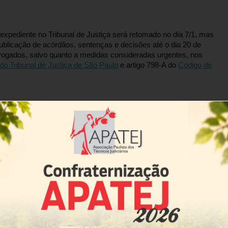
 expediente no Tribunal de Justiça será retomado no dia 7/1, mas
ublicação de acórdãos, sentenças e decisões até o dia 20 de
vogados, salvo quanto a medidas consideradas urgentes, nos
do Tribunal de Justiça de São Paulo
e artigo 798-A do
Código de