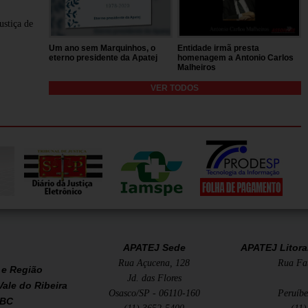
stiça de
Um ano sem Marquinhos, o
Entidade irmã presta
eterno presidente da Apatej
homenagem a Antonio Carlos
Malheiros
VER TODOS
APATEJ Sede
APATEJ Litoral
Rua Açucena, 128
Rua Fau
e Região
Jd. das Flores
Vale do Ribeira
Osasco/SP - 06110-160
Peruíbe
ABC