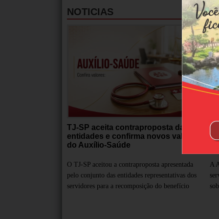
NOTICIAS
TJ-SP aceita contraproposta das
Au
entidades e confirma novos valores
de
do Auxílio-Saúde
pr
O TJ-SP aceitou a contraproposta apresentada
A A
pelo conjunto das entidades representativas dos
ser
servidores para a recomposição do benefício
sob