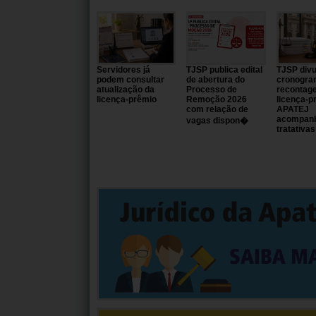
Servidores já
TJSP publica edital
TJSP divu
podem consultar
de abertura do
cronogra
atualização da
Processo de
recontag
licença-prêmio
Remoção 2026
licença-p
com relação de
APATEJ
acompan
vagas dispon�
tratativas