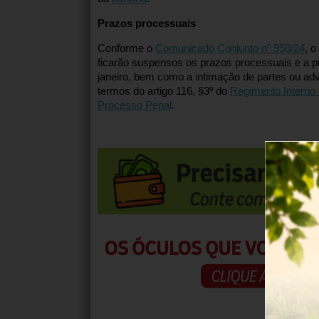
Prazos processuais
Conforme o
Comunicado Conjunto nº 950/24
, o
ficarão suspensos os prazos processuais e a p
janeiro, bem como a intimação de partes ou ad
termos do artigo 116, §3º do
Regimento Interno 
Processo Penal
.