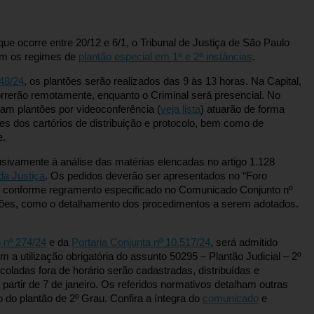
que ocorre entre 20/12 e 6/1, o Tribunal de Justiça de São Paulo
am os regimes de
plantão especial em 1ª e 2ª instâncias
.
48/24
, os plantões serão realizados das 9 às 13 horas. Na Capital,
orrerão remotamente, enquanto o Criminal será presencial. No
izam plantões por videoconferência (
veja lista
) atuarão de forma
s dos cartórios de distribuição e protocolo, bem como de
e.
sivamente à análise das matérias elencadas no artigo 1.128
da Justiça
. Os pedidos deverão ser apresentados no “Foro
ia, conforme regramento especificado no Comunicado Conjunto nº
ções, como o detalhamento dos procedimentos a serem adotados.
 nº 274/24
e da
Portaria Conjunta nº 10.517/24
, será admitido
m a utilização obrigatória do assunto 50295 – Plantão Judicial – 2º
oladas fora de horário serão cadastradas, distribuídas e
rtir de 7 de janeiro. Os referidos normativos detalham outras
do plantão de 2º Grau. Confira a íntegra do
comunicado
e