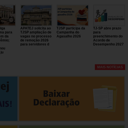
lga
APATEJ solicita ao
TJSP participa da
TJ-SP abre prazo
ma para
TJSP ampliação de
Campanha do
para
em da
vagas no processo
Agasalho 2026
preenchimento do
rêmio;
de remoção 2026
Acordo de
para servidores d
Desempenho 2027
hou
 ju
MAIS NOTÍCIAS