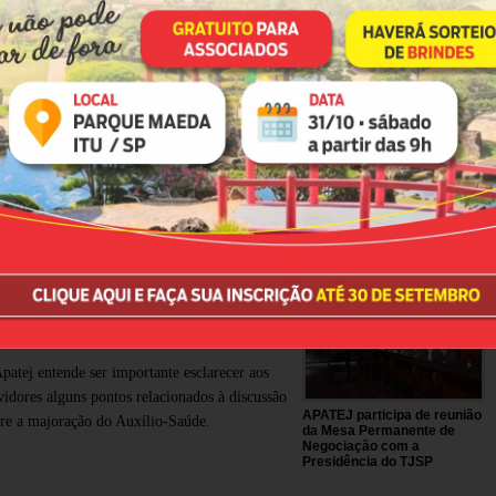
TJ-SP publica lista de
servidores contemplados
com progressão de grau;
saiba como consultar
xílio-Saúde: Entenda a proposta
 mudança das faixas etárias e os
óximos passos
patej entende ser importante esclarecer aos
vidores alguns pontos relacionados à discussão
APATEJ participa de reunião
re a majoração do Auxílio-Saúde.
da Mesa Permanente de
Negociação com a
Presidência do TJSP