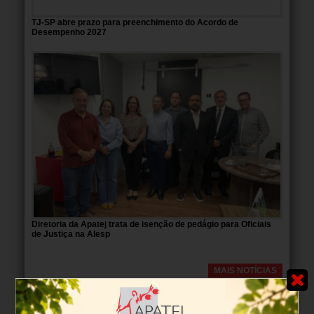
TJ-SP abre prazo para preenchimento do Acordo de
Desempenho 2027
Diretoria da Apatej trata de isenção de pedágio para Oficiais
de Justiça na Alesp
MAIS NOTÍCIAS