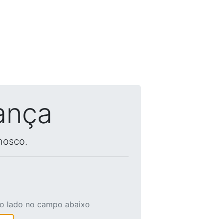
ança
nosco.
ao lado no campo abaixo