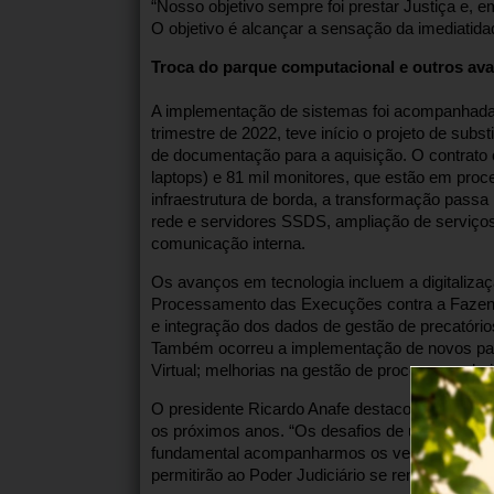
“Nosso objetivo sempre foi prestar Justiça e,
O objetivo é alcançar a sensação da imediatidad
Troca do parque computacional e outros av
A implementação de sistemas foi acompanhada 
trimestre de 2022, teve início o projeto de sub
de documentação para a aquisição. O contrato 
laptops) e 81 mil monitores, que estão em proc
infraestrutura de borda, a transformação passa p
rede e servidores SSDS, ampliação de serviço
comunicação interna.
Os avanços em tecnologia incluem a digitaliz
Processamento das Execuções contra a Fazenda
e integração dos dados de gestão de precatório
Também ocorreu a implementação de novos pain
Virtual; melhorias na gestão de processos admini
O presidente Ricardo Anafe destacou que o conju
os próximos anos. “Os desafios de um mundo di
fundamental acompanharmos os ventos da mod
permitirão ao Poder Judiciário se renovar diante