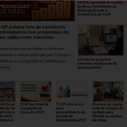
APATEJ participa de reunião
da Mesa Permanente de
Negociação com a
Presidência do TJSP
-SP publica lista de servidores
ntemplados com progressão de
au; saiba como consultar
patej orienta os servidores a conferirem
ntamente a relação publicada pelo Tribunal e
Servidores já podem
ificarem se a progressão foi devidamente
consultar atualização da
istrada.
licença-prêmio
licita ao
TJSP participa da
TJ-SP abre prazo
Diretoria da Apatej
liação de
Campanha do
para
trata de isenção de
 processo
Agasalho 2026
preenchimento do
pedágio para
ão 2026
Acordo de
Oficiais de Justiça
idores d
Desempenho 2027
na Alesp