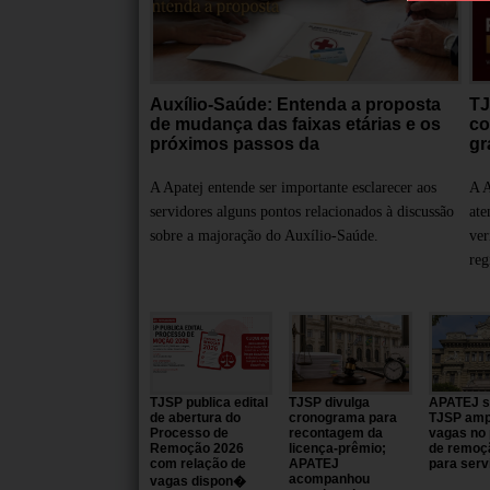
Auxílio-Saúde: Entenda a proposta
TJ
de mudança das faixas etárias e os
co
próximos passos da
gr
A Apatej entende ser importante esclarecer aos
A A
servidores alguns pontos relacionados à discussão
ate
sobre a majoração do Auxílio-Saúde.
ver
reg
TJSP publica edital
TJSP divulga
APATEJ so
de abertura do
cronograma para
TJSP amp
Processo de
recontagem da
vagas no
Remoção 2026
licença-prêmio;
de remoç
com relação de
APATEJ
para serv
acompanhou
vagas dispon�