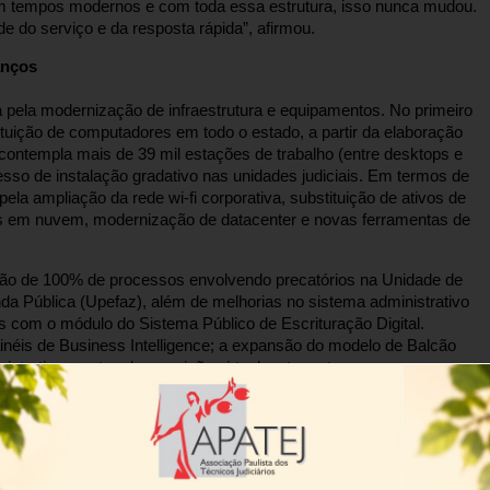
 em tempos modernos e com toda essa estrutura, isso nunca mudou.
e do serviço e da resposta rápida”, afirmou.
anços
pela modernização de infraestrutura e equipamentos. No primeiro
stituição de computadores em todo o estado, a partir da elaboração
contempla mais de 39 mil estações de trabalho (entre desktops e
esso de instalação gradativo nas unidades judiciais. Em termos de
ela ampliação da rede wi-fi corporativa, substituição de ativos de
s em nuvem, modernização de datacenter e novas ferramentas de
ação de 100% de processos envolvendo precatórios na Unidade de
 Pública (Upefaz), além de melhorias no sistema administrativo
s com o módulo do Sistema Público de Escrituração Digital.
éis de Business Intelligence; a expansão do modelo de Balcão
strativos e atas de correição virtual; entre outros.
nto de iniciativas deixa o Judiciário paulista mais preparado para
gitalizado exigem esforço constante do Poder Judiciário. (…) É
ernidade para que possamos dar continuidade às mudanças que
 da evolução social e tecnológica.”