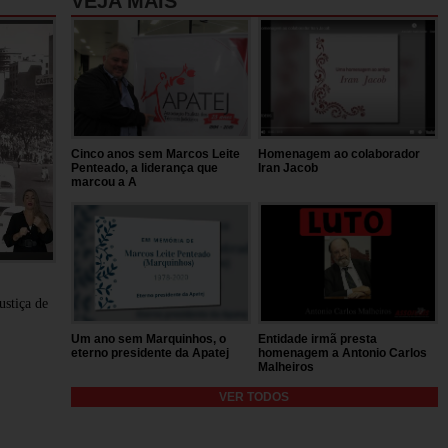
VEJA MAIS
Cinco anos sem Marcos Leite
Homenagem ao colaborador
Penteado, a liderança que
Iran Jacob
marcou a A
stiça de
Um ano sem Marquinhos, o
Entidade irmã presta
eterno presidente da Apatej
homenagem a Antonio Carlos
Malheiros
VER TODOS