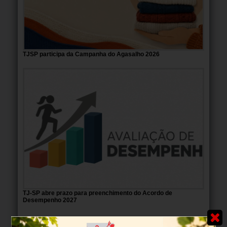
TJSP participa da Campanha do Agasalho 2026
TJ-SP abre prazo para preenchimento do Acordo de
Desempenho 2027
MAIS NOTÍCIAS