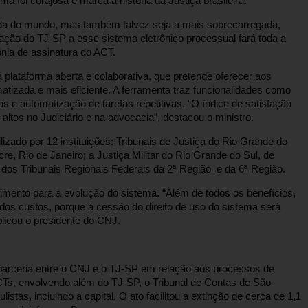
ma foi corajosa e marca a história da Justiça brasileira.
izada do mundo, mas também talvez seja a mais sobrecarregada,
ação do TJ-SP a esse sistema eletrônico processual fará toda a
ônia de assinatura do ACT.
plataforma aberta e colaborativa, que pretende oferecer aos
atizada e mais eficiente. A ferramenta traz funcionalidades como
s e automatização de tarefas repetitivas. “O índice de satisfação
tos no Judiciário e na advocacia”, destacou o ministro.
izado por 12 instituições: Tribunais de Justiça do Rio Grande do
re, Rio de Janeiro; a Justiça Militar do Rio Grande do Sul, de
m dos Tribunais Regionais Federais da 2ª Região e da 6ª Região.
imento para a evolução do sistema. “Além de todos os benefícios,
va dos custos, porque a cessão do direito de uso do sistema será
plicou o presidente do CNJ.
parceria entre o CNJ e o TJ-SP em relação aos processos de
CTs, envolvendo além do TJ-SP, o Tribunal de Contas de São
stas, incluindo a capital. O ato facilitou a extinção de cerca de 1,1