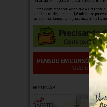
milhão de execuções fiscais em apenas três m
O presidente ressaltou ainda que o CNJ está à dis
acordo com ele, cerca de 1,6 milhão de proces
revelam que temos avançado, mas ainda há um 
NOTICIAS