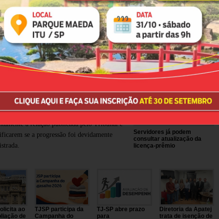
APATEJ participa de reunião
da Mesa Permanente de
Negociação com a
Presidência do TJSP
-SP publica lista de servidores
ntemplados com progressão de
au; saiba como consultar
patej orienta os servidores a conferirem
ntamente a relação publicada pelo Tribunal e
Servidores já podem
ificarem se a progressão foi devidamente
consultar atualização da
istrada.
licença-prêmio
licita ao
TJSP participa da
TJ-SP abre prazo
Diretoria da Apatej
liação de
Campanha do
para
trata de isenção de