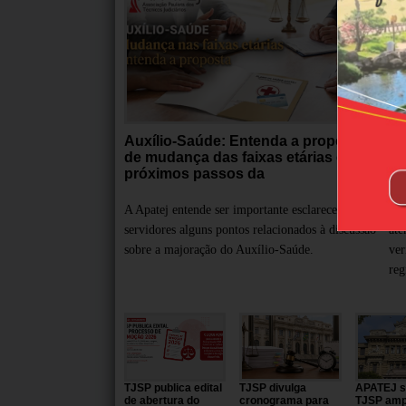
Auxílio-Saúde: Entenda a proposta
TJ
de mudança das faixas etárias e os
co
próximos passos da
gr
A Apatej entende ser importante esclarecer aos
A A
servidores alguns pontos relacionados à discussão
ate
sobre a majoração do Auxílio-Saúde.
ver
reg
TJSP publica edital
TJSP divulga
APATEJ so
de abertura do
cronograma para
TJSP amp