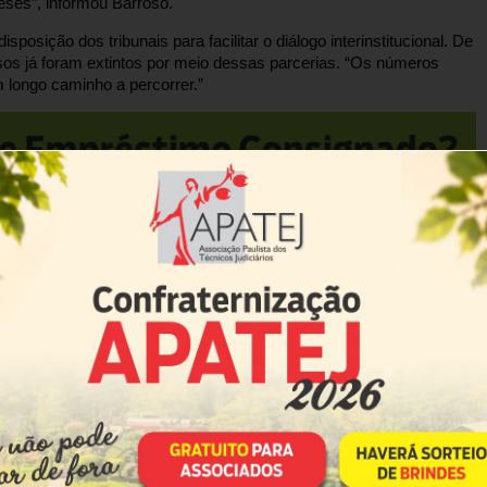
eses”, informou Barroso.
posição dos tribunais para facilitar o diálogo interinstitucional. De
sos já foram extintos por meio dessas parcerias. “Os números
longo caminho a percorrer.”