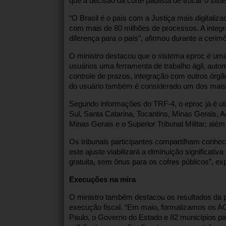
que a decisão da corte paulista de trocar o siste
“O Brasil é o país com a Justiça mais digital
com mais de 80 milhões de processos. A integr
diferença para o país”, afirmou durante a cerim
O ministro destacou que o sistema eproc é uma 
usuários uma ferramenta de trabalho ágil, autom
controle de prazos, integração com outros órgão
do usuário também é considerado um dos mais al
Segundo informações do TRF-4, o eproc já é util
Sul, Santa Catarina, Tocantins, Minas Gerais, Ac
Minas Gerais e o Superior Tribunal Militar; alé
Os tribunais participantes compartilham conhec
este ajuste viabilizará a diminuição significati
gratuita, sem ônus para os cofres públicos”, ex
Execuções na mira
O ministro também destacou os resultados da 
execução fiscal. “Em maio, formalizamos os A
Paulo, o Governo do Estado e 82 municípios pauli