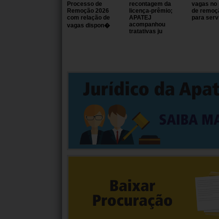
Processo de
recontagem da
vagas no
Remoção 2026
licença-prêmio;
de remoç
com relação de
APATEJ
para serv
acompanhou
vagas dispon�
tratativas ju