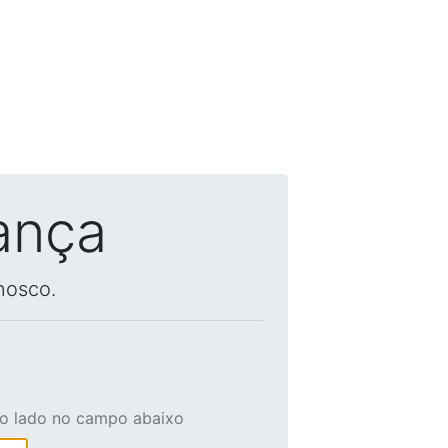
ança
nosco.
ao lado no campo abaixo