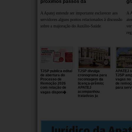
próximos passos da
gr
A Apatej entende ser importante esclarecer aos
A A
servidores alguns pontos relacionados à discussão
ate
sobre a majoração do Auxílio-Saúde.
ver
reg
TJSP publica edital
TJSP divulga
APATEJ so
de abertura do
cronograma para
TJSP amp
Processo de
recontagem da
vagas no
Remoção 2026
licença-prêmio;
de remoç
com relação de
APATEJ
para serv
acompanhou
vagas dispon�
tratativas ju