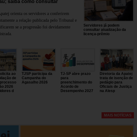
au; saiba como consultar
patej orienta os servidores a conferirem
ntamente a relação publicada pelo Tribunal e
Servidores já podem
ificarem se a progressão foi devidamente
consultar atualização da
istrada.
licença-prêmio
licita ao
TJSP participa da
TJ-SP abre prazo
Diretoria da Apatej
liação de
Campanha do
para
trata de isenção de
 processo
Agasalho 2026
preenchimento do
pedágio para
ão 2026
Acordo de
Oficiais de Justiça
idores d
Desempenho 2027
na Alesp
MAIS NOTÍCIAS