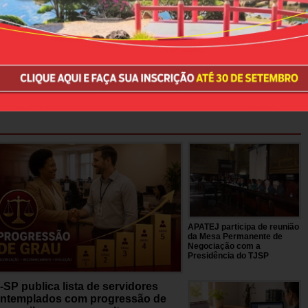
APATEJ participa de reunião
da Mesa Permanente de
Negociação com a
Presidência do TJSP
-SP publica lista de servidores
ntemplados com progressão de