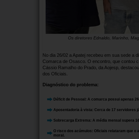
Os diretores Ednaldo, Marinho, Magal
No dia 26/02 a Apatej recebeu em sua sede a dire
Comarca de Osasco. O encontro, que contou co
Cássio Ramalho do Prado, da Aojesp, destacou q
dos Oficiais.
Diagnóstico do problema:
Déficit de Pessoal:
A comarca possui apenas 26 o
Aposentadoria à vista:
Cerca de 17 servidores j
Sobrecarga Extrema:
A média mensal supera 160
O risco dos acúmulos:
Oficiais relataram que o 
moral.