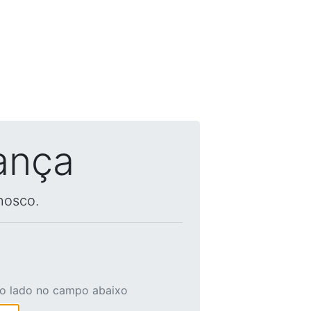
ança
nosco.
ao lado no campo abaixo