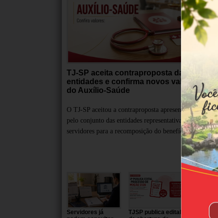
TJ-SP aceita contraproposta das
Au
entidades e confirma novos valores
de
do Auxílio-Saúde
pr
O TJ-SP aceitou a contraproposta apresentada
A A
pelo conjunto das entidades representativas dos
ser
servidores para a recomposição do benefício
sob
Servidores já
TJSP publica edital
TJSP divu