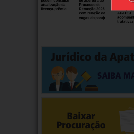
podem consultar
de abertura do
cronogra
atualização da
Processo de
recontag
licença-prêmio
Remoção 2026
licença-p
com relação de
APATEJ
acompan
vagas dispon�
tratativas