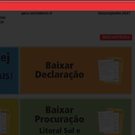
ma para
TJSP ampliação de
Campanha do
para
em da
vagas no processo
Agasalho 2026
preenchimento do
rêmio;
de remoção 2026
Acordo de
para servidores d
Desempenho 2027
hou
 ju
MAIS NOTÍCIAS