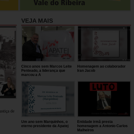
VEJA MAIS
Cinco anos sem Marcos Leite
Homenagem ao colaborador
Penteado, a liderança que
Iran Jacob
marcou a A
stiça de
Um ano sem Marquinhos, o
Entidade irmã presta
eterno presidente da Apatej
homenagem a Antonio Carlos
Malheiros