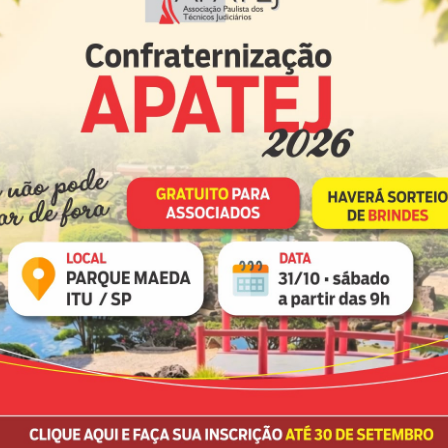
TJ-SP publica lista de
servidores contemplados
com progressão de grau;
saiba como consultar
xílio-Saúde: Entenda a proposta
 mudança das faixas etárias e os
óximos passos
patej entende ser importante esclarecer aos
vidores alguns pontos relacionados à discussão
APATEJ participa de reunião
re a majoração do Auxílio-Saúde.
da Mesa Permanente de
Negociação com a
Presidência do TJSP
lga
APATEJ solicita ao
TJSP participa da
TJ-SP abre prazo