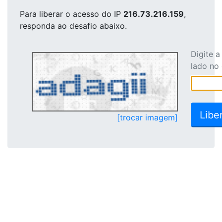
Para liberar o acesso
do IP
216.73.216.159
,
responda ao desafio abaixo.
Digite 
lado no
[trocar imagem]