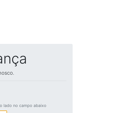
ança
nosco.
ao lado no campo abaixo