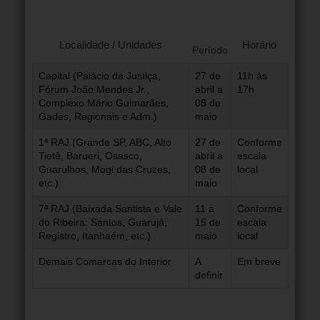
Localidade / Unidades
Horário
Período
Capital (Palácio da Justiça,
27 de
11h às
Fórum João Mendes Jr.,
abril a
17h
Complexo Mário Guimarães,
08 de
Gades, Regionais e Adm.)
maio
1ª RAJ (Grande SP, ABC, Alto
27 de
Conforme
Tietê, Barueri, Osasco,
abril a
escala
Guarulhos, Mogi das Cruzes,
08 de
local
etc.)
maio
7ª RAJ (Baixada Santista e Vale
11 a
Conforme
do Ribeira: Santos, Guarujá,
15 de
escala
Registro, Itanhaém, etc.)
maio
local
Demais Comarcas do Interior
A
Em breve
definir